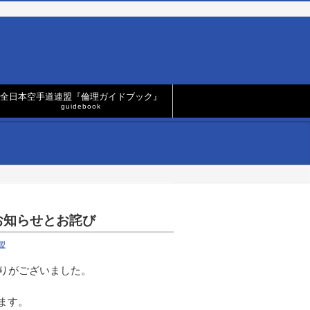
全日本空手道連盟『倫理ガイドブック』
guidebook
お知らせとお詫び
盟
誤りがございました。
ます。