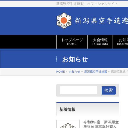
新潟県空手道連盟 オフィシャルサイト
トップページ
大会情報
お知
HOME
Taikai-info
Inform
お知らせ
HOME
»
お知らせ
»
新潟県空手道連盟
»
県連広報紙「
新着情報
令和8年度 新潟県空
手道連盟事業計画を