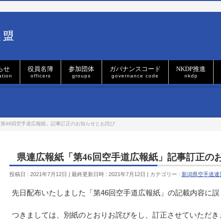
らせ
役員名簿
参加団体
ガバナンスコード
NKDP推進
ation
officers
groups
governance code
nkdp
第46回空手道広報紙」記事訂正のお知らせとお詫び
県連広報紙「第46回空手道広報紙」記事訂正の
投稿日 : 2021年7月12日
最終更新日時 : 2021年7月12日
カテゴリー :
新潟県空手道連
先日配布いたしました「第46回空手道広報紙」の記載内容に
つきましては、別紙のとおりお詫びをし、訂正させていただき