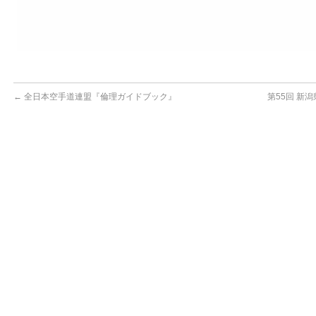
←
全日本空手道連盟『倫理ガイドブック』
第55回 新